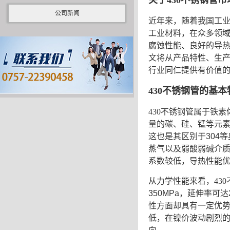
关于
430不锈钢管
市
公司新闻
近年来，随着我国工
工业材料，在众多领
腐蚀性能、良好的导
文将从产品特性、生
行业同仁提供有价值
430不锈钢管
的基本
430不锈钢管
属于铁素
量的碳、硅、锰等元
这也是其区别于304
蒸气以及弱酸弱碱介
系数较低，导热性能
从力学性能来看，
43
350MPa，延伸率
性方面却具有一定优
低，在镍价波动剧烈