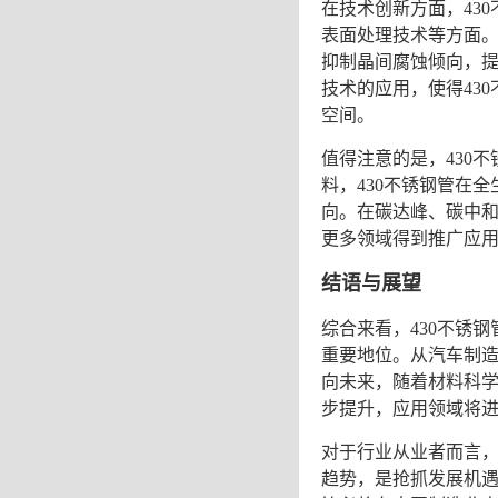
在技术创新方面，
43
表面处理技术等方面
抑制晶间腐蚀倾向，
技术的应用，使得
43
空间。
值得注意的是，
430
料，
430不锈钢管
在全
向。在碳达峰、碳中
更多领域得到推广应
结语与展望
综合来看，
430不锈钢
重要地位。从汽车制
向未来，随着材料科
步提升，应用领域将
对于行业从业者而言
趋势，是抢抓发展机