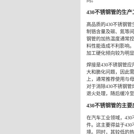
向。
430不锈钢管
的生产
高品质的
430不锈钢管
制铬含量及碳、氮等
钢管
的加热温度通常控
料性能造成不利影响
加工硬化倾向较为明
焊接是
430不锈钢管
应
大和脆化问题，因此
上，通常推荐使用与
对于消除
430不锈钢管
退火处理，随后缓冷
430不锈钢管
的主要
在汽车工业领域，
43
件。这主要得益于
43
境。同时，其较低的