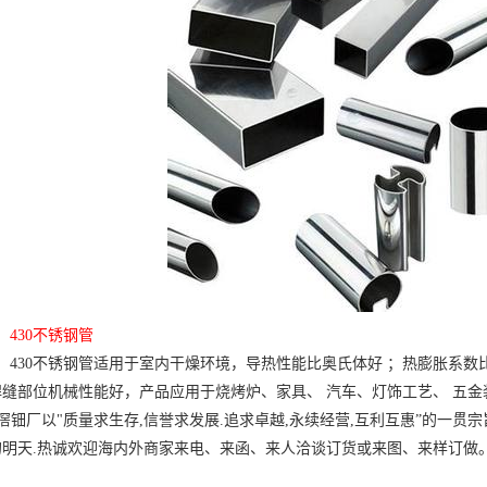
430
不锈钢管
430
不锈钢管
适
用于室内干燥环境，导热性能比奥氏体好
；
热膨胀系数
焊缝部位机械性能好，产品应用
于烧烤炉、家具、
汽车、灯
饰工艺、
五金
滘钿厂
以
"
质量求生存
,
信誉求发展
.
追求卓越
,
永续经营
,
互利互惠
”
的一贯宗
的明天
.
热诚欢迎海内外商家来电、来函、来人洽谈订货或来图
、
来样订做