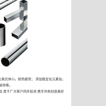
比奥氏体小。耐热疲劳
；
添加稳定化元素钛，
装饰等
。
旨
.
愿于广大客户同步前进
.
携手并肩创造美好
。