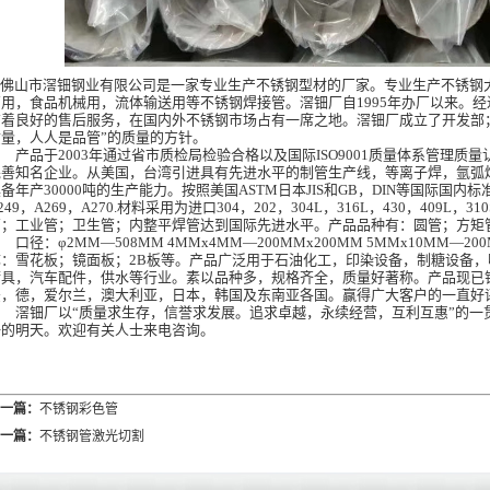
佛山市
滘钿钢业
有限公司是一家专业生产不锈钢型材的厂家。专业生产不锈钢
管用，食品机械用，流体输送用等不锈钢焊接管。
滘钿
厂自
1995
年办厂以来。经
有着良好的售后服务，在国内外不锈钢市场占有一席之地。
滘钿
厂成立了开发部
质量，人人是品管
”
的质量的方针。
产品于
2003
年通过省市质检局检验合格以及国际
ISO9001
质量体系管理质量
完善知名企业。从美国，台湾引进具有先进水平的制管生产线，等离子焊，氩弧
具备年产
30000
吨的生产能力。按照美国
ASTM
日本
JIS
和
GB
，
DIN
等国际国内标
249
，
A269
，
A270.
材料采用为进口
304
，
202
，
304L
，
316L
，
430
，
409L
，
310
管；工业管；卫生管；内整平焊管达到国际先进水平。产品品种有：圆管；方矩
口径：
φ2MM—508MM 4MMx4MM—200MMx200MM 5MMx10MM—200
称：雪花板；镜面板；
2B
板等。产品广泛用于石油化工，印染设备，制糖设备，
厨具，汽车配件，供水等行业。素以品种多，规格齐全，质量好著称。产品现已
法，德，爱尔兰，澳大利亚，日本，韩国及东南亚各国。赢得广大客户的一直好
滘钿
厂以
“
质量求生存，信誉求发展。追求卓越，永续经营，互利互惠
”
的一
好的明天。欢迎有关人士来电咨询。
一篇：
不锈钢彩色管
一篇：
不锈钢管激光切割