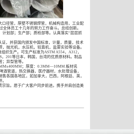
大口径管，
厚壁不锈钢焊管
，机械构造用，工业配
过全体员工十几年的努力工作奋斗。总结创新。
；计划部；生产部；质检部等。认真落实
“
层层抓
认证，并获国内颁发中国标准，计量，质量，技术
焊，抛光机，水压机，较直机，盐雾实验等设备。
准组织生产。可生产标准为
ASTM A554
，
A312
，
S
，
201
等日本，韩国，台湾的优质原材料。制品
管；异型管等。
MMx400MM
；厚度：
0.3MM—10MM.
板材名
啤酒管道，热交换器，医疗器材，水处理设备，
销售各国各地区，如加拿大，巴西，阿根廷、英，
评。
贯宗旨。愿于广大客户同步前进。携手并肩创造美