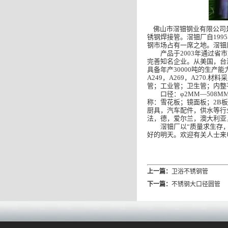
佛山市
滘钿钢业
有限公司
锈钢焊接管
。
滘钿
厂自
1995
钢市场占有一席之地。
滘钿
产品于
2003
年通过省市
完善知名企业。从美国，台
具备年产
30000
吨的生产能
A249
，
A269
，
A270.
材料采
管；工业管；卫生管；内整
口径：
φ2MM—508MM
称：雪花板；镜面板；
2B
板
厨具，汽车配件，供水等行
法，德，爱尔兰，澳大利亚
滘钿
厂以
“
质量求生存
好的明天。欢迎有关人士来
上一篇：
卫浴不锈钢管
下一篇：
不锈钢大口径圆管